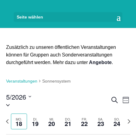
Seite wählen
Zusätzlich zu unseren öffentlichen Veranstaltungen
können für Gruppen auch Sonderveranstaltungen
durchgeführt werden. Mehr dazu unter
Angebote
.
Veranstaltungen
Sonnensystem
5/2026
Veran
Ve
Suche
Woch
Datum
An
Suche
auswählen.
Na
und
Vorherige
Näch
MO.
DI.
MI.
DO.
FR.
SA.
SO.
18
19
20
21
22
23
24
Ansich
Woche
Woch