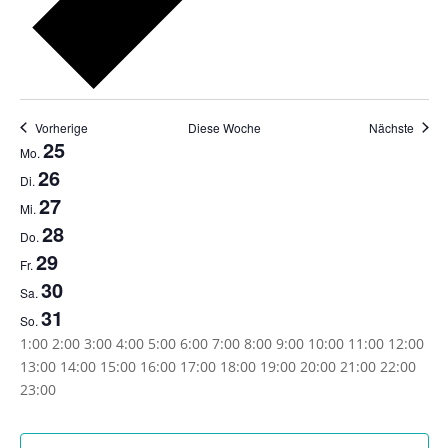
Vorherige
Diese Woche
Nächste
Woche
25
Mo.
von
26
Di.
Veranstaltungen
27
Mi.
28
Do.
29
Fr.
30
Sa.
31
So.
0:00
1:00
2:00
3:00
4:00
5:00
6:00
7:00
8:00
9:00
10:00
11:00
12:00
13:00
14:00
15:00
16:00
17:00
18:00
19:00
20:00
21:00
22:00
0:00
23:00
Montag,
Dienstag,
Mittwoch,
Donnerstag,
Freitag,
Samstag,
Sonntag,
Keine
Keine
Keine
Keine
Keine
Keine
Keine
Mai
Mai
Mai
Mai
Mai
Mai
Mai
Veranstaltungen
Veranstaltungen
Veranstaltungen
Veranstaltungen
Veranstaltungen
Veranstaltungen
Veranstaltungen