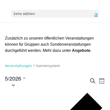
Seite wählen
Zusätzlich zu unseren öffentlichen Veranstaltungen
können für Gruppen auch Sonderveranstaltungen
durchgeführt werden. Mehr dazu unter
Angebote
.
Veranstaltungen
Sonnensystem
5/2026
Verans
Ver
Suche
Woch
Ans
Suche
Datum
Nav
auswählen.
und
Vo
Ansich
Wo
Naviga