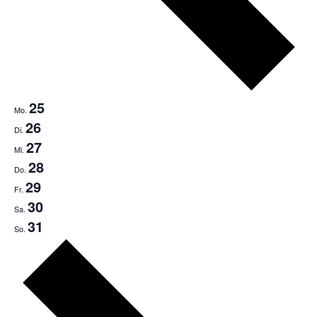
25
Mo.
26
Di.
27
Mi.
28
Do.
29
Fr.
30
Sa.
31
So.
Nächste
Woche