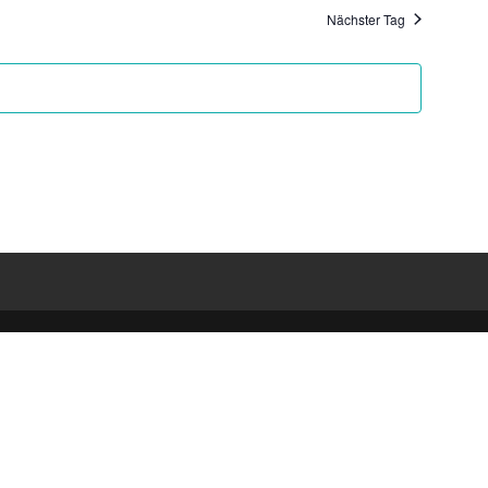
Ansichten,
Nächster Tag
Navigatio