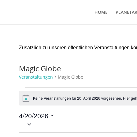
HOME
PLANETA
Zusätzlich zu unseren öffentlichen Veranstaltungen 
Magic Globe
Veranstaltungen
Magic Globe
Veranstaltungen
für
Keine Veranstaltungen für 20. April 2026 vorgesehen. Hier ge
Hinweis
20.
April
4/20/2026
2026
Datum
wählen.