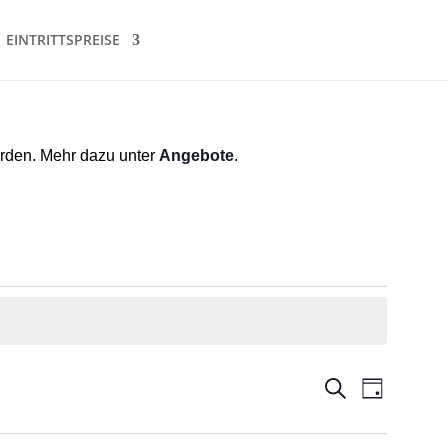
EINTRITTSPREISE
erden. Mehr dazu unter
Angebote
.
Veranstal
Verans
Suche
Tag
Ansicht
Suche
Naviga
und