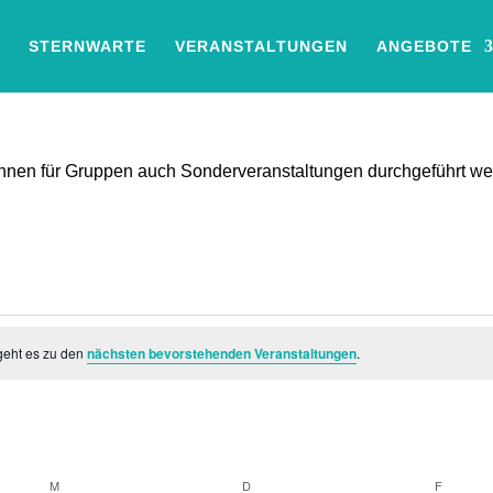
STERNWARTE
VERANSTALTUNGEN
ANGEBOTE
können für Gruppen auch Sonderveranstaltungen durchgeführt w
geht es zu den
nächsten bevorstehenden Veranstaltungen
.
M
MITTWOCH
D
DONNERSTAG
F
FREITA