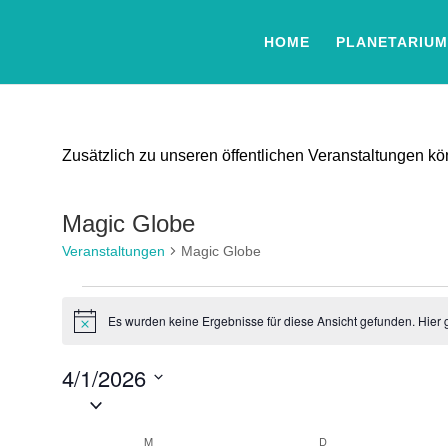
HOME
PLANETARIUM
Zusätzlich zu unseren öffentlichen Veranstaltungen 
Magic Globe
Veranstaltungen
Magic Globe
Veranstaltungen
Es wurden keine Ergebnisse für diese Ansicht gefunden. Hier 
Hinweis
4/1/2026
Datum
wählen.
Kalender
M
MONTAG
D
DIENSTAG