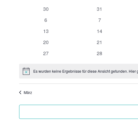
von
0
0
30
31
Veranstaltungen
Veranstaltungen
Veranstaltungen
0
0
6
7
Veranstaltungen
Veranstaltungen
0
0
13
14
Veranstaltungen
Veranstaltungen
0
0
20
21
Veranstaltungen
Veranstaltungen
0
0
27
28
Veranstaltungen
Veranstaltungen
Es wurden keine Ergebnisse für diese Ansicht gefunden. Hier 
Hinweis
März