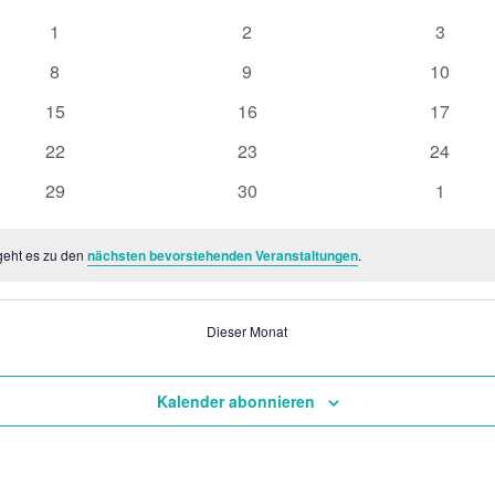
0
0
0
1
2
3
Veranstaltungen
Veranstaltungen
Veranst
0
0
0
8
9
10
Veranstaltungen
Veranstaltungen
Veranst
0
0
0
15
16
17
Veranstaltungen
Veranstaltungen
Veranst
0
0
0
22
23
24
Veranstaltungen
Veranstaltungen
Veranst
0
0
0
29
30
1
Veranstaltungen
Veranstaltungen
Veranst
geht es zu den
nächsten bevorstehenden Veranstaltungen
.
Dieser Monat
Kalender abonnieren