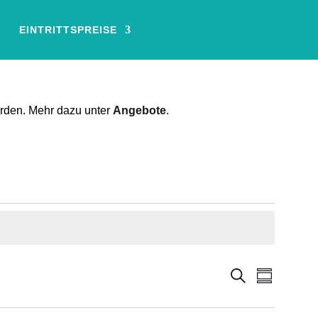
EINTRITTSPREISE
erden. Mehr dazu unter
Angebote
.
Veransta
Verans
Suche
Zusammenf
Ansich
Suche
Naviga
und