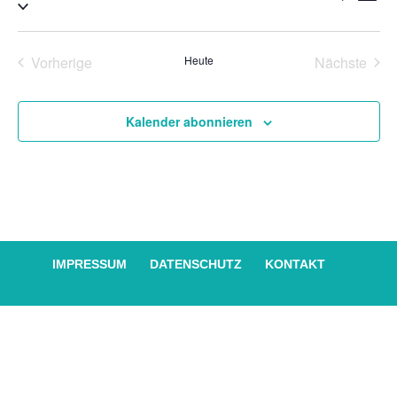
Datum
An
Suche
auswählen.
Na
und
Vorherige
Heute
Nächste
Ansich
Veranstaltungen
Veransta
Naviga
Kalender abonnieren
IMPRESSUM
DATENSCHUTZ
KONTAKT