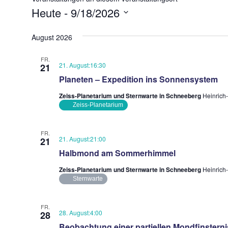
Heute
 - 
9/18/2026
Datum
August 2026
wählen.
FR.
21. August:16:30
21
Planeten – Expedition ins Sonnensystem
Zeiss-Planetarium und Sternwarte in Schneeberg
Heinrich
Zeiss-Planetarium
FR.
21. August:21:00
21
Halbmond am Sommerhimmel
Zeiss-Planetarium und Sternwarte in Schneeberg
Heinrich
Sternwarte
FR.
28. August:4:00
28
Beobachtung einer partiellen Mondfinsterni