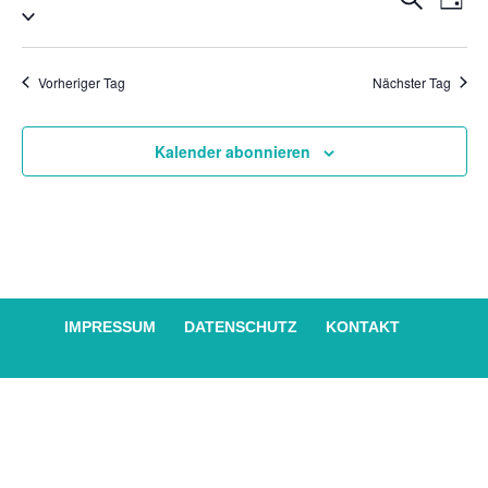
Tag
Datum
2026
An
Suche
wählen.
Na
und
Vorheriger Tag
Nächster Tag
Ansich
Naviga
Kalender abonnieren
IMPRESSUM
DATENSCHUTZ
KONTAKT