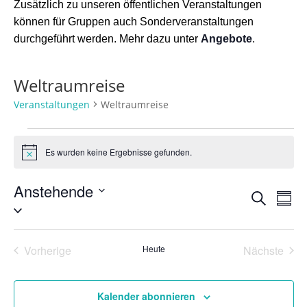
Zusätzlich zu unseren öffentlichen Veranstaltungen
können für Gruppen auch Sonderveranstaltungen
durchgeführt werden. Mehr dazu unter
Angebote
.
Weltraumreise
Veranstaltungen
Weltraumreise
Veranstaltungen
Es wurden keine Ergebnisse gefunden.
Hinweis
Anstehende
Verans
Ver
Suche
Zusa
Ans
Suche
Datum
Nav
auswählen.
und
Ansich
Vorherige
Heute
Nächste
Naviga
Veranstaltungen
Veransta
Kalender abonnieren