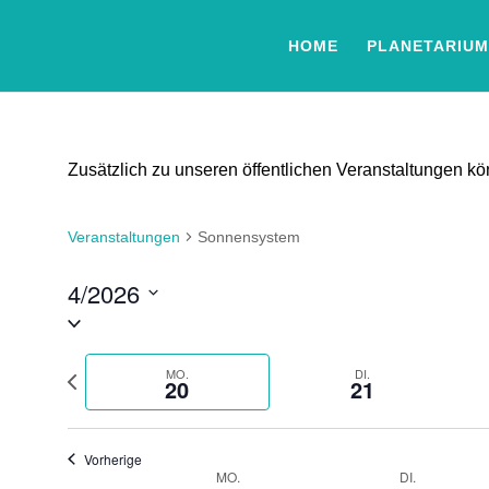
HOME
PLANETARIUM
Zusätzlich zu unseren öffentlichen Veranstaltungen 
Veranstaltungen
Sonnensystem
4/2026
Datum
auswählen.
Vorherige
MO.
DI.
20
21
Woche
Vorherige
Woche
MO.
DI.