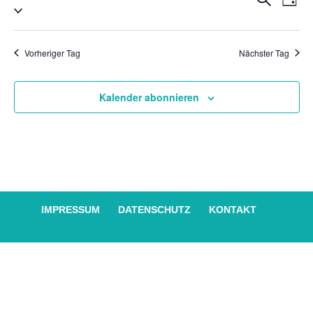
Tag
Datum
2026
An
Suche
wählen.
Na
und
Vorheriger Tag
Nächster Tag
Ansich
Naviga
Kalender abonnieren
IMPRESSUM
DATENSCHUTZ
KONTAKT