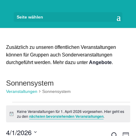
Seite wählen
Zusätzlich zu unseren öffentlichen Veranstaltungen
können für Gruppen auch Sonderveranstaltungen
durchgeführt werden. Mehr dazu unter
Angebote
.
Sonnensystem
Veranstaltungen
Sonnensystem
Veranstaltungen
Keine Veranstaltungen für 1. April 2026 vorgesehen. Hier geht es
für
Hinweis
zu den
nächsten bevorstehenden Veranstaltungen
.
1.
4/1/2026
April
Veran
Ve
Suche