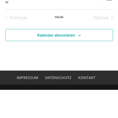
Zusa
Ans
Suche
Datum
Nav
auswählen.
und
Ansich
Vorherige
Heute
Nächste
Naviga
Veranstaltungen
Veransta
Kalender abonnieren
IMPRESSUM
DATENSCHUTZ
KONTAKT