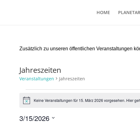
HOME
PLANETA
Zusätzlich zu unseren öffentlichen Veranstaltungen 
Jahreszeiten
Veranstaltungen
Jahreszeiten
Veranstaltungen
für
Keine Veranstaltungen für 15. März 2026 vorgesehen. Hier ge
Hinweis
15.
März
3/15/2026
2026
Datum
wählen.