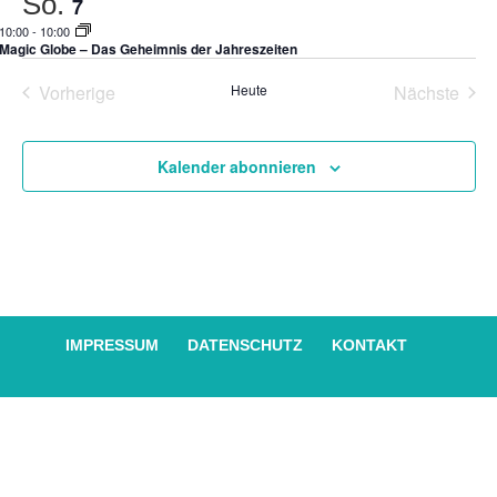
So.
Ansich
7
Naviga
10:00
-
10:00
Magic Globe – Das Geheimnis der Jahreszeiten
Vorherige
Heute
Nächste
Veranstaltungen
Veransta
Kalender abonnieren
IMPRESSUM
DATENSCHUTZ
KONTAKT