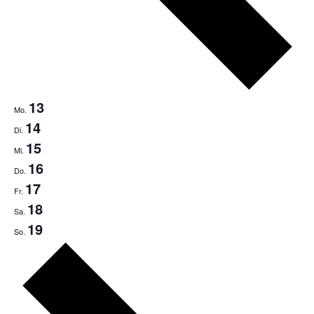
13
Mo.
14
Di.
15
Mi.
16
Do.
17
Fr.
18
Sa.
19
So.
Nächste
Woche