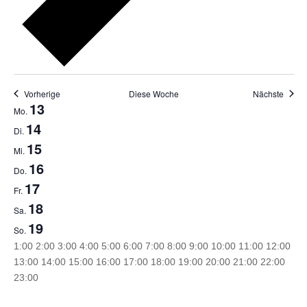
Vorherige
Diese Woche
Nächste
Woche
13
Mo.
von
14
Di.
Veranstaltungen
15
Mi.
16
Do.
17
Fr.
18
Sa.
19
So.
0:00
1:00
2:00
3:00
4:00
5:00
6:00
7:00
8:00
9:00
10:00
11:00
12:00
13:00
14:00
15:00
16:00
17:00
18:00
19:00
20:00
21:00
22:00
0:00
23:00
Montag,
Dienstag,
Mittwoch,
Donnerstag,
Freitag,
Samstag,
Sonntag,
Keine
Keine
Keine
Keine
Keine
Keine
Keine