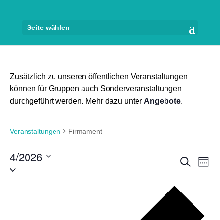
Seite wählen
Zusätzlich zu unseren öffentlichen Veranstaltungen
können für Gruppen auch Sonderveranstaltungen
durchgeführt werden. Mehr dazu unter
Angebote
.
Veranstaltungen
Firmament
4/2026
Veran
Ve
Suche
Woch
Datum
An
Suche
auswählen.
Na
und
Vor
Wo
Ansich