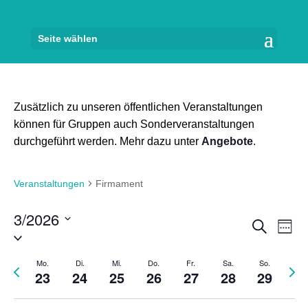
Seite wählen
Zusätzlich zu unseren öffentlichen Veranstaltungen
können für Gruppen auch Sonderveranstaltungen
durchgeführt werden. Mehr dazu unter
Angebote
.
Veranstaltungen
Firmament
3/2026
Veran
Ve
Suche
Woch
Datum
An
Suche
auswählen.
Na
und
Mo.
Di.
Mi.
Do.
Fr.
Sa.
So.
Vorherige
Näch
23
24
25
26
27
28
29
Woche
Woch
Ansich