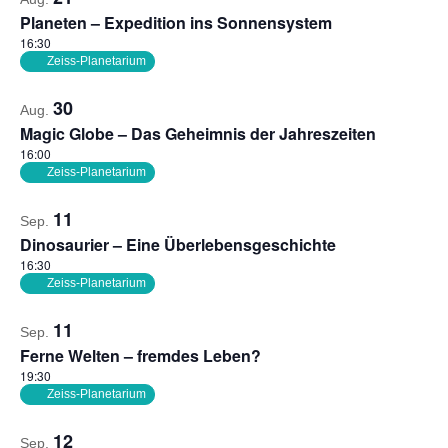
of
Ansich
Planeten – Expedition ins Sonnensystem
Veranstaltungen
Naviga
16:30
in
Zeiss-Planetarium
Photo
30
Aug.
View
Magic Globe – Das Geheimnis der Jahreszeiten
16:00
Zeiss-Planetarium
11
Sep.
Dinosaurier – Eine Überlebensgeschichte
16:30
Zeiss-Planetarium
11
Sep.
Ferne Welten – fremdes Leben?
19:30
Zeiss-Planetarium
12
Sep.