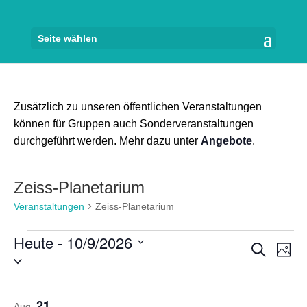
Seite wählen
Zusätzlich zu unseren öffentlichen Veranstaltungen
können für Gruppen auch Sonderveranstaltungen
durchgeführt werden. Mehr dazu unter
Angebote
.
Zeiss-Planetarium
Veranstaltungen
Zeiss-Planetarium
Veranstaltungen
Heute
 - 
10/9/2026
Veran
Ve
Suche
Foto
Datum
An
Suche
auswählen.
Na
List
und
21
Aug.