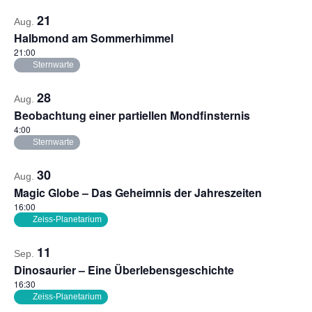
Photo
21
Aug.
View
Halbmond am Sommerhimmel
21:00
Sternwarte
28
Aug.
Beobachtung einer partiellen Mondfinsternis
4:00
Sternwarte
30
Aug.
Magic Globe – Das Geheimnis der Jahreszeiten
16:00
Zeiss-Planetarium
11
Sep.
Dinosaurier – Eine Überlebensgeschichte
16:30
Zeiss-Planetarium