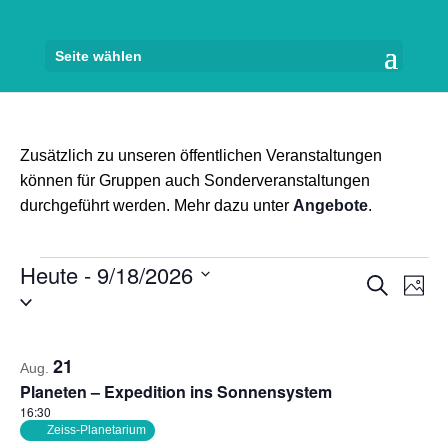
Seite wählen
Zusätzlich zu unseren öffentlichen Veranstaltungen
können für Gruppen auch Sonderveranstaltungen
durchgeführt werden. Mehr dazu unter
Angebote
.
Veranstaltungen
Heute
 - 
9/18/2026
Veran
Ve
Suche
Foto
Datum
An
Suche
auswählen.
Na
List
und
21
of
Ansich
Aug.
Planeten – Expedition ins Sonnensystem
Veranstaltungen
Naviga
16:30
in
Zeiss-Planetarium