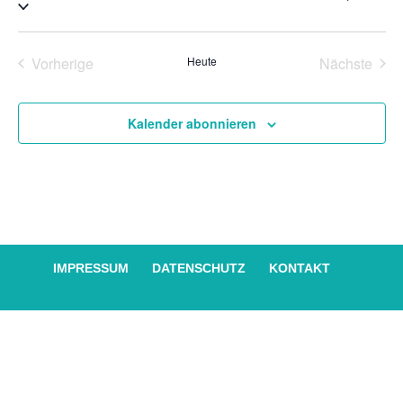
Datum
An
Suche
wählen.
Na
und
Vorherige
Heute
Nächste
Ansich
Veranstaltungen
Veransta
Naviga
Kalender abonnieren
IMPRESSUM
DATENSCHUTZ
KONTAKT