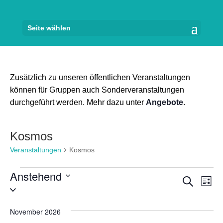
Seite wählen
Zusätzlich zu unseren öffentlichen Veranstaltungen
können für Gruppen auch Sonderveranstaltungen
durchgeführt werden. Mehr dazu unter
Angebote
.
Kosmos
Veranstaltungen
Kosmos
Veranstaltungen
Anstehend
Veran
Ve
Suche
Liste
Datum
An
Suche
wählen.
Na
und
November 2026