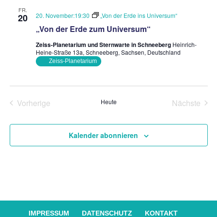
Ansich
FR.
Naviga
20. November:19:30
„Von der Erde ins Universum“
20
„Von der Erde zum Universum“
Zeiss-Planetarium und Sternwarte in Schneeberg
Heinrich-
Heine-Straße 13a, Schneeberg, Sachsen, Deutschland
Zeiss-Planetarium
Vorherige
Heute
Nächste
Veranstaltungen
Veransta
Kalender abonnieren
IMPRESSUM
DATENSCHUTZ
KONTAKT