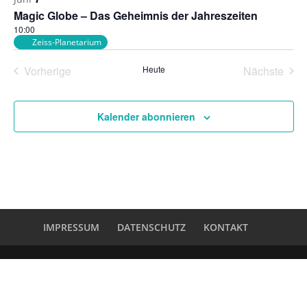
Naviga
Veranstaltungen
Magic Globe – Das Geheimnis der Jahreszeiten
in
10:00
Zeiss-Planetarium
Photo
View
Vorherige
Heute
Nächste
Veranstaltungen
Veransta
Kalender abonnieren
IMPRESSUM
DATENSCHUTZ
KONTAKT