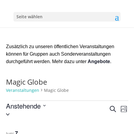
Seite wählen
Zusätzlich zu unseren öffentlichen Veranstaltungen
können für Gruppen auch Sonderveranstaltungen
durchgeführt werden. Mehr dazu unter
Angebote
.
Magic Globe
Veranstaltungen
Magic Globe
Veranstaltungen
Anstehende
Verans
Ver
Suche
Foto
Ans
Suche
Datum
Nav
auswählen.
und
List
Ansich
of
7
Juni