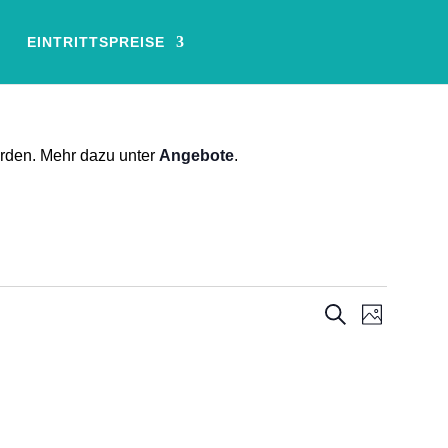
EINTRITTSPREISE
erden. Mehr dazu unter
Angebote
.
Veransta
Verans
Suche
Foto
Ansich
Suche
Naviga
und
Ansichten
Navigati