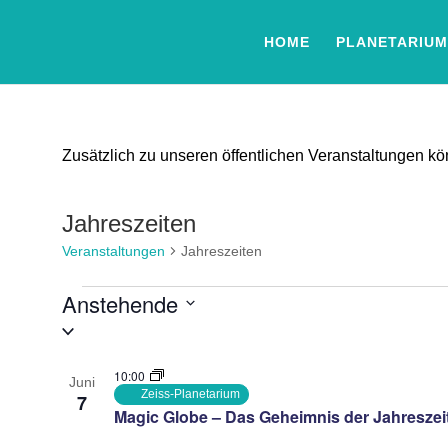
HOME
PLANETARIUM
Zusätzlich zu unseren öffentlichen Veranstaltungen 
Jahreszeiten
Veranstaltungen
Jahreszeiten
Veranstaltungen
Anstehende
Datum
auswählen.
List
10:00
Juni
of
Zeiss-Planetarium
7
Magic Globe – Das Geheimnis der Jahreszei
Veranstaltungen