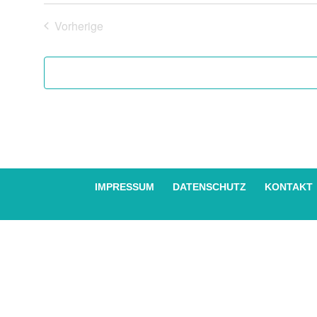
in
Vorherige
Photo
Veranstaltungen
View
IMPRESSUM
DATENSCHUTZ
KONTAKT