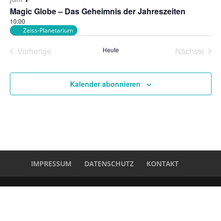
Naviga
Veranstaltungen
Magic Globe – Das Geheimnis der Jahreszeiten
in
10:00
Zeiss-Planetarium
Photo
View
Vorherige
Heute
Nächste
Veranstaltungen
Veransta
Kalender abonnieren
IMPRESSUM
DATENSCHUTZ
KONTAKT