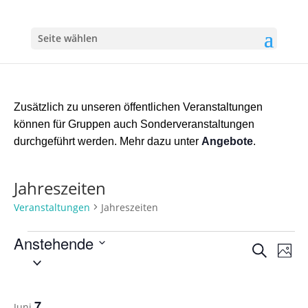
Seite wählen
Zusätzlich zu unseren öffentlichen Veranstaltungen
können für Gruppen auch Sonderveranstaltungen
durchgeführt werden. Mehr dazu unter
Angebote
.
Jahreszeiten
Veranstaltungen
Jahreszeiten
Veranstaltungen
Anstehende
Verans
Ver
Suche
Foto
Ans
Suche
Datum
Nav
auswählen.
und
List
Ansich
of
7
Juni