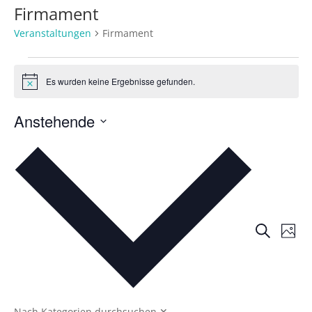
Firmament
Veranstaltungen
Firmament
Veranstaltungen
Es wurden keine Ergebnisse gefunden.
Hinweis
Anstehende
Datum
auswählen.
Veran
Ve
Suche
Foto
An
Suche
Na
und
Ansic
Nach Kategorien durchsuchen
✕