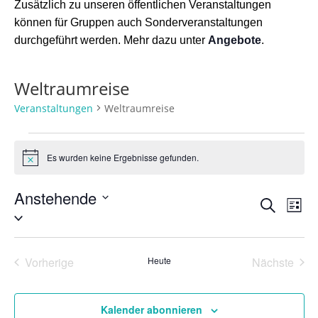
Zusätzlich zu unseren öffentlichen Veranstaltungen
können für Gruppen auch Sonderveranstaltungen
durchgeführt werden. Mehr dazu unter
Angebote
.
Weltraumreise
Veranstaltungen
Weltraumreise
Veranstaltungen
Es wurden keine Ergebnisse gefunden.
Hinweis
Anstehende
Verans
Ver
Suche
Liste
Ans
Suche
Datum
Nav
wählen.
und
Ansich
Vorherige
Heute
Nächste
Naviga
Veranstaltungen
Veransta
Kalender abonnieren