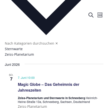
Verans
Ver
Suche
Liste
Ans
Suche
Nav
und
Ansich
Naviga
Nach Kategorien durchsuchen
✕
Sternwarte
Zeiss-Planetarium
Juni 2026
SO.
Magic
7. Juni:10:00
7
Globe
Magic Globe – Das Geheimnis der
Jahreszeiten
Zeiss-Planetarium und Sternwarte in Schneeberg
Heinrich-
Heine-Straße 13a, Schneeberg, Sachsen, Deutschland
Zeiss-Planetarium