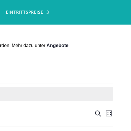
EINTRITTSPREISE
erden. Mehr dazu unter
Angebote
.
Veransta
Veran
Suche
Liste
Ansich
Suche
Navig
und